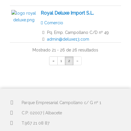
Royal Deluxe Import S.L.
Comercio
Pq. Emp. Campollano C/D nº 49
admin@deluxe13.com
https://deluxe13.com
Mostrado 21 - 26 de 26 resultados
Diseño, fabricación y comercialización
«
1
2
»
de productos exclusivos. Fitness, Hogar,
Descanso, Presote...
SALTOKI ALBACETE S.L.
Comercio
Construccion
Parque Empresarial Campollano c/ G nº 1
Pq. Emp. Campollano 5ª Avda. nº 10,
C.P: 02007 | Albacete
Albacete
T.967 21 08 87
967201570