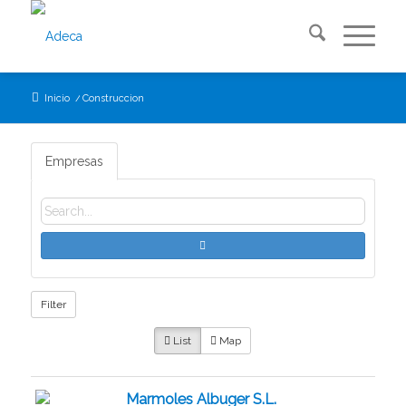
Inicio
/
Construccion
Empresas
Filter
List
Map
Marmoles Albuger S.L.