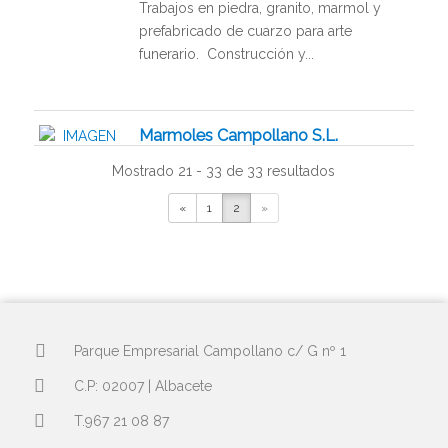
Trabajos en piedra, granito, marmol y
prefabricado de cuarzo para arte
funerario. Construcción y...
Marmoles Campollano S.L.
Construccion
Mostrado 21 - 33 de 33 resultados
Pq. Emp. Campollano C/Autovía nº 6
«
1
2
»
967215603
marmolescampollano@gmail.com
Construccion. Marmoles, Granitos,
Lapidas
Parque Empresarial Campollano c/ G nº 1
Matias Jimenez Exc. Mov. de Tierra
C.P: 02007 | Albacete
S.A.
T.967 21 08 87
Construccion