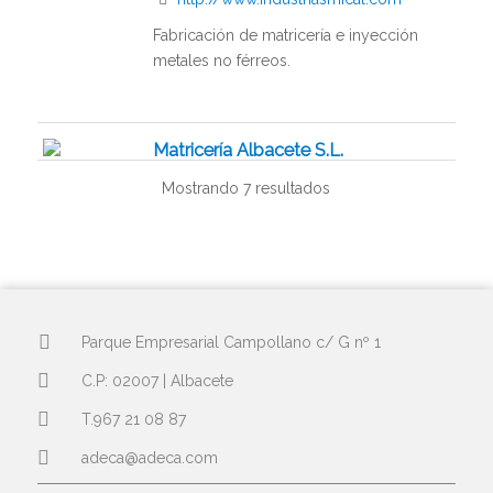
Fabricación de matricería e inyección
metales no férreos.
Matricería Albacete S.L.
Matriceria
Mostrando 7 resultados
Pq. Emp. Campollao C/E nº 99 nave 1
967244769
967244769
admin@matrialba.com
http://matrialba.com
Parque Empresarial Campollano c/ G nº 1
Matricería. Fabrica de moldes.
C.P: 02007 | Albacete
T.967 21 08 87
Matriceria Invir S.L.
adeca@adeca.com
Matriceria