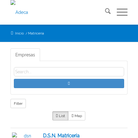
Inicio
/
Matriceria
Empresas
Filter
List
Map
D.S.N. Matricería