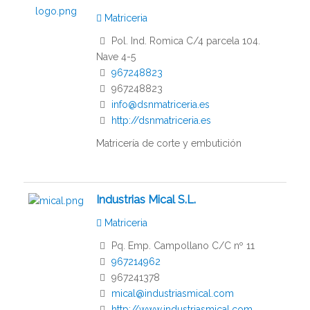
Matriceria
Pol. Ind. Romica C/4 parcela 104.
Nave 4-5
967248823
967248823
info@dsnmatriceria.es
http://dsnmatriceria.es
Matricería de corte y embutición
Industrias Mical S.L.
Matriceria
Pq. Emp. Campollano C/C nº 11
967214962
967241378
mical@industriasmical.com
http://www.industriasmical.com