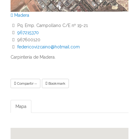
Madera
Pq. Emp. Campollano C/E nº 19-21
967215370
967600120
federicovizcaino@hotmail.com
Carpintería de Madera.
Compartir
Bookmark
Mapa