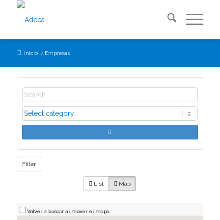
Inicio
/
Empresas
Filter
List
Map
Volver a buscar al mover el mapa