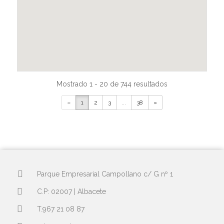
Mostrado 1 - 20 de 744 resultados
«
1
2
3
...
38
»
Parque Empresarial Campollano c/ G nº 1
C.P: 02007 | Albacete
T.967 21 08 87