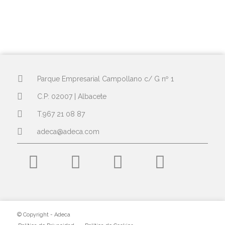
Parque Empresarial Campollano c/ G nº 1
C.P: 02007 | Albacete
T.967 21 08 87
adeca@adeca.com
© Copyright - Adeca