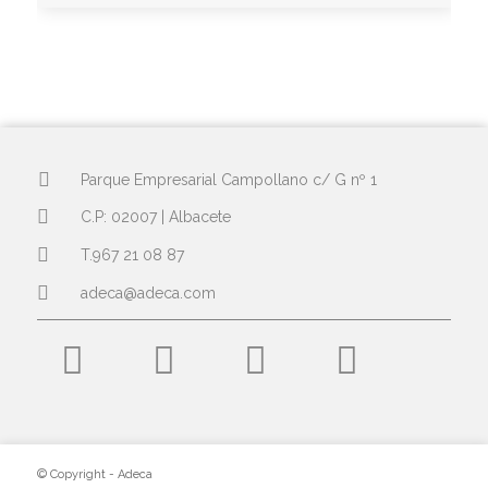
Parque Empresarial Campollano c/ G nº 1
C.P: 02007 | Albacete
T.967 21 08 87
adeca@adeca.com
© Copyright - Adeca