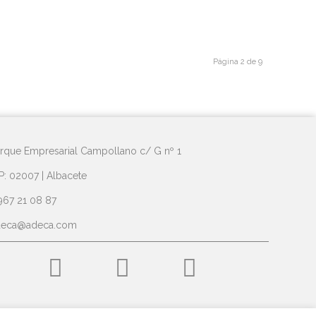
Página 2 de 9
rque Empresarial Campollano c/ G nº 1
P: 02007 | Albacete
967 21 08 87
deca@adeca.com