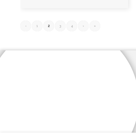
‹
1
2
3
4
›
»