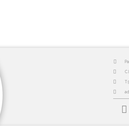
Pa
C.
T.
a