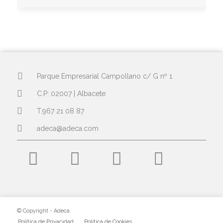
Parque Empresarial Campollano c/ G nº 1
C.P: 02007 | Albacete
T.967 21 08 87
adeca@adeca.com
© Copyright - Adeca
Política de Privacidad
Política de Cookies