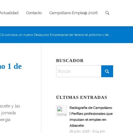
Actualidad
Contacto
Campollano Emple@ 2026
A convoca un nuevo Desayuno Empresarial de Verano el próximo 1 de ...
BUSCADOR
o 1 de
ÚLTIMAS ENTRADAS
acete y las
Radiografía de Campollano
a jornada
| Perfiles profesionales que
nergia
impulsan el empleo en
Albacete
28 julio, 2026 - 6:04 pm