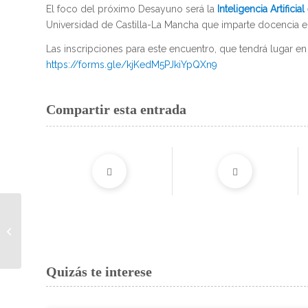
El foco del próximo Desayuno será la
Inteligencia Artificia
Universidad de Castilla-La Mancha que imparte docencia en
Las inscripciones para este encuentro, que tendrá lugar en 
https://forms.gle/kjKedM5PJkiYpQXn9
Compartir esta entrada
ADECA y Grupo
Logístico Albacete
firman un convenio de
colaboración para
beneficiar...
Quizás te interese