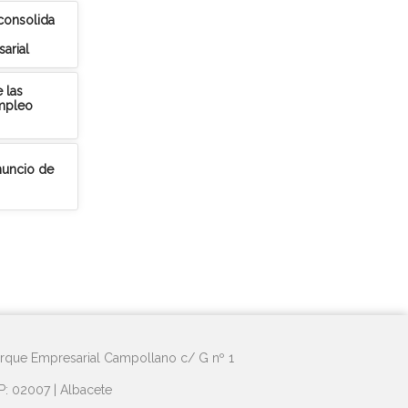
 consolida
arial
 las
empleo
anuncio de
rque Empresarial Campollano c/ G nº 1
P: 02007 | Albacete