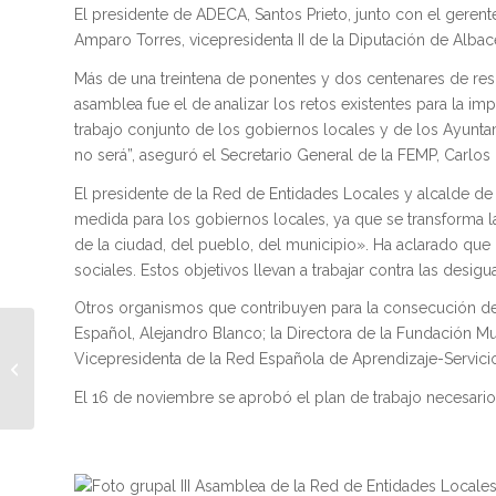
El presidente de ADECA, Santos Prieto, junto con el gerente
Amparo Torres, vicepresidenta II de la Diputación de Alba
Más de una treintena de ponentes y dos centenares de respo
asamblea fue el de analizar los retos existentes para la i
trabajo conjunto de los gobiernos locales y de los Ayunta
no será”, aseguró el Secretario General de la FEMP, Carlos
El presidente de la Red de Entidades Locales y alcalde de
medida para los gobiernos locales, ya que se transforma l
de la ciudad, del pueblo, del municipio». Ha aclarado que
sociales. Estos objetivos llevan a trabajar contra las desigu
Otros organismos que contribuyen para la consecución de 
Español, Alejandro Blanco; la Directora de la Fundación Muj
ADECA firma un nuevo
Vicepresidenta de la Red Española de Aprendizaje-Servicio
convenio de
colaboración con
El 16 de noviembre se aprobó el plan de trabajo necesari
OnlineTraductores