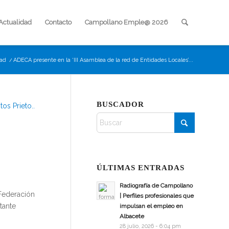
Actualidad
Contacto
Campollano Emple@ 2026
dad
/
ADECA presente en la ‘III Asamblea de la red de Entidades Locales’...
BUSCADOR
ÚLTIMAS ENTRADAS
Radiografía de Campollano
 Federación
| Perfiles profesionales que
tante
impulsan el empleo en
Albacete
28 julio, 2026 - 6:04 pm