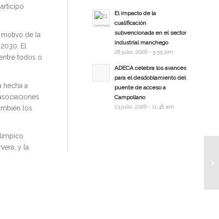
articipó
El impacto de la
cualificación
subvencionada en el sector
 motivo de la
industrial manchego
 2030. El
28 julio, 2026 - 5:55 pm
entre todos o
ADECA celebra los avances
para el desdoblamiento del
á hecha a
puente de acceso a
asociaciones
Campollano
23 julio, 2026 - 11:48 am
también los
Olímpico
vera, y la