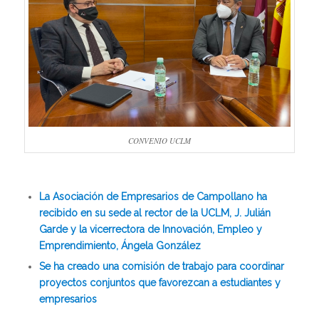
CONVENIO UCLM
La Asociación de Empresarios de Campollano ha
recibido en su sede al rector de la UCLM, J. Julián
Garde y la vicerrectora de Innovación, Empleo y
Emprendimiento, Ángela González
Se ha creado una comisión de trabajo para coordinar
proyectos conjuntos que favorezcan a estudiantes y
empresarios