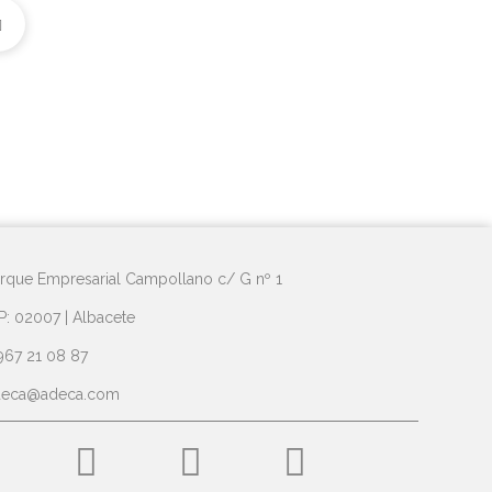
rque Empresarial Campollano c/ G nº 1
P: 02007 | Albacete
967 21 08 87
deca@adeca.com