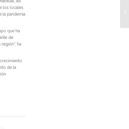
bitual; así
e los locales
e la pandemia
empo que ha
ante de
 región”, ha
 crecimiento
nto de la
sión