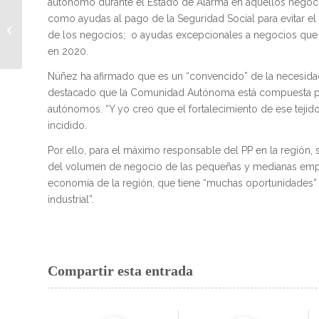
autónomo durante el Estado de Alarma en aquellos negocio
El presidente de
como ayudas al pago de la Seguridad Social para evitar el
ADECA es elegido
de los negocios; o ayudas excepcionales a negocios que 
presidente de CEDAES,
en 2020.
la Confederación
Española...
Núñez ha afirmado que es un “convencido” de la necesidad 
destacado que la Comunidad Autónoma está compuesta p
autónomos. “Y yo creo que el fortalecimiento de ese tejido 
incidido.
Por ello, para el máximo responsable del PP en la región,
del volumen de negocio de las pequeñas y medianas empre
economía de la región, que tiene “muchas oportunidades” 
industrial”.
Compartir esta entrada