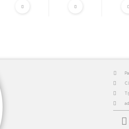
Pa
C.
T.
a