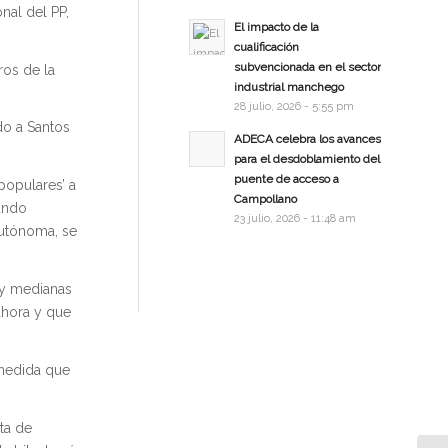
nal del PP,
El impacto de la
cualificación
subvencionada en el sector
ros de la
industrial manchego
28 julio, 2026 - 5:55 pm
do a Santos
ADECA celebra los avances
para el desdoblamiento del
puente de acceso a
populares’ a
Campollano
undo
23 julio, 2026 - 11:48 am
Autónoma, se
s y medianas
hora y que
 medida que
ta de