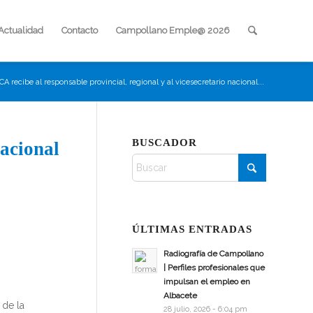
Actualidad
Contacto
Campollano Emple@ 2026
A recibe al responsable provincial, regional y al vicesecretario nacional...
BUSCADOR
nacional
ÚLTIMAS ENTRADAS
Radiografía de Campollano
| Perfiles profesionales que
impulsan el empleo en
Albacete
 de la
28 julio, 2026 - 6:04 pm