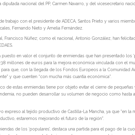
a diputada nacional del PP, Carmen Navarro, y del vicesecretario nacio
e trabajo con el presidente de ADECA, Santos Prieto y varios miemb
vocales, Fernando Nieto y Amelia Fernández.
al, Francisco Núñez; como el nacional, Antonio González, han felicita
EDAES.
a puesto en valor el conjunto de enmiendas que han presentado los ‘
 238 millones de euros para la mejora económica vinculada con el m
do para que, con la llegada de los Fondos Europeos a la Comunidad 
nte” y que cuenten “con mucha más cuantía económica”.
ásico de estas enmiendas tiene por objeto evitar el cierre de pequeña
demia, no pueden desarrollar su volumen de negocio como hasta a
yo expreso al tejido productivo de Castilla-La Mancha, ya que “en la
uctivo, estaremos mejorando el futuro de la región”.
iendas de los ‘populares’, destaca una partida para el pago de la cuo