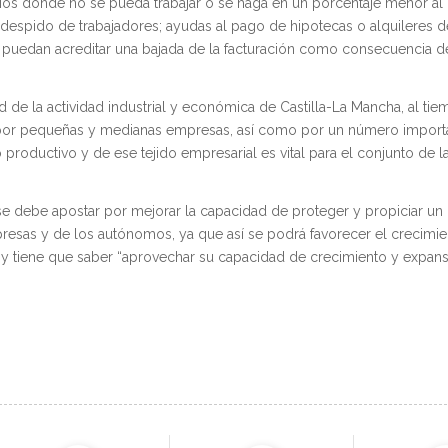
s donde no se pueda trabajar o se haga en un porcentaje menor al ha
 despido de trabajadores; ayudas al pago de hipotecas o alquileres d
puedan acreditar una bajada de la facturación como consecuencia d
de la actividad industrial y económica de Castilla-La Mancha, al ti
or pequeñas y medianas empresas, así como por un número import
productivo y de ese tejido empresarial es vital para el conjunto de la
 se debe apostar por mejorar la capacidad de proteger y propiciar un
sas y de los autónomos, ya que así se podrá favorecer el crecimie
y tiene que saber “aprovechar su capacidad de crecimiento y expan