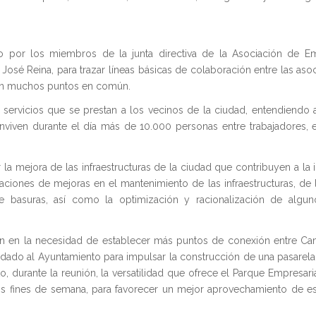
o por los miembros de la junta directiva de la Asociación de E
osé Reina, para trazar líneas básicas de colaboración entre las aso
nen muchos puntos en común.
 servicios que se prestan a los vecinos de la ciudad, entendiendo
onviven durante el día más de 10.000 personas entre trabajadores, 
 mejora de las infraestructuras de la ciudad que contribuyen a la 
aciones de mejoras en el mantenimiento de las infraestructuras, de l
 de basuras, así como la optimización y racionalización de algu
den en la necesidad de establecer más puntos de conexión entre Ca
ladado al Ayuntamiento para impulsar la construcción de una pasarel
durante la reunión, la versatilidad que ofrece el Parque Empresaria
os fines de semana, para favorecer un mejor aprovechamiento de es