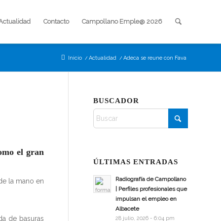
Actualidad
Contacto
Campollano Emple@ 2026
Inicio
/
Actualidad
/
Adeca se reune con Fava
BUSCADOR
omo el gran
ÚLTIMAS ENTRADAS
Radiografía de Campollano
de la mano en
| Perfiles profesionales que
impulsan el empleo en
Albacete
ida de basuras
28 julio, 2026 - 6:04 pm