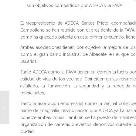
son objetivos compartidos por ADECA y la FAVA
El vicepresidente de ADECA, Santos Prieto, acompañad
Campollano se han reunido con el presidente de la FAVA, J
como ha quedado patente en este primer encuentro, tie
Ambas asociaciones tienen por objetivo la mejora de los
como el gran barrio industrial de Albacete, en el que c
usuarios.
Tanto ADECA como la FAVA tienen en común la lucha por la
calidad de vida de los vecinos. Coinciden en las reivindic
asfaltado, la iluminación, la seguridad y la recogida
municipales.
Tanto la asociación empresarial como la vecinal coinci
Reunion ADECA y el
barrio de Imaginalia, reivindicación que ADECA ya ha tras
Ayuntamiento
conecte ambas zonas. También se ha puesto de manifiesto, 
organización de carreras o eventos deportivos durante l
ciudad.