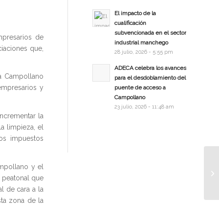
El impacto de la
cualificación
subvencionada en el sector
mpresarios de
industrial manchego
ciaciones que,
28 julio, 2026 - 5:55 pm
ADECA celebra los avances
 a Campollano
para el desdoblamiento del
empresarios y
puente de acceso a
Campollano
23 julio, 2026 - 11:48 am
incrementar la
a limpieza, el
nos impuestos
mpollano y el
a peatonal que
l de cara a la
ta zona de la