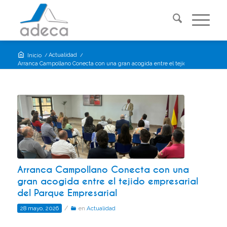
/
Actualidad
/
Inicio
Arranca Campollano Conecta con una gran acogida entre el tejido empresarial...
Arranca Campollano Conecta con una
gran acogida entre el tejido empresarial
del Parque Empresarial
/
28 mayo, 2026
en
Actualidad