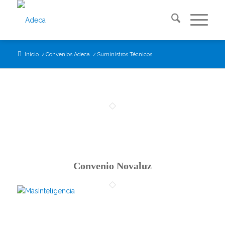
Inicio
/
Convenios Adeca
/
Suministros Técnicos
Convenio Novaluz