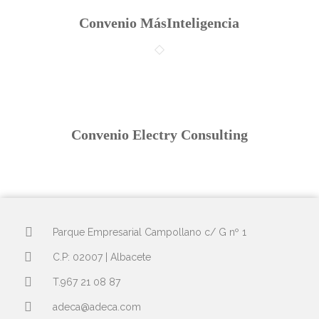
Convenio MásInteligencia
Convenio Electry Consulting
Parque Empresarial Campollano c/ G nº 1
C.P: 02007 | Albacete
T.967 21 08 87
adeca@adeca.com