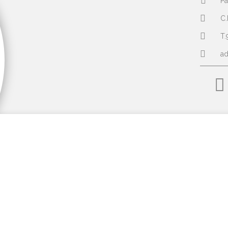
Pa
C.
T.
a