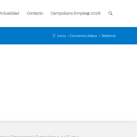
Actualidad
Contacto
Campollano Emple@ 2026
Inicio
/
Convenios Adeca
/
Telefonía