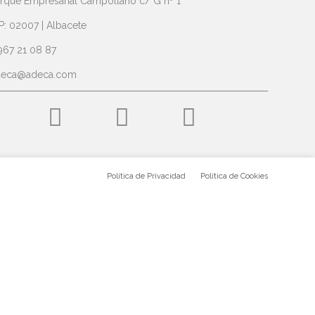
rque Empresarial Campollano c/ G nº 1
P: 02007 | Albacete
967 21 08 87
deca@adeca.com
Política de Privacidad
Política de Cookies