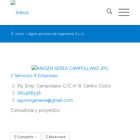
Inicio
/
Agon servicios de Ingenieria S.L.U.
Servicios A Empresas
Pq. Emp. Campollano C/C nº 8. Centro Cívico
661368336
agoningenieria@gmail.com
Consultoria y proyectos.
Compartir
Bookmark