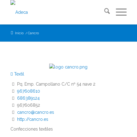
Inicio
/
Cancro
Textil
Pq. Emp. Campollano C/C nº 54 nave 2
967608610
686389124
967606852
cancro@cancro.es
http://cancro.es
Confecciones textiles