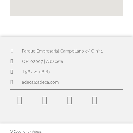
Parque Empresarial Campollano c/ G nº 1
C.P: 02007 | Albacete
T.967 21 08 87
adeca@adeca.com
© Copyright - Adeca