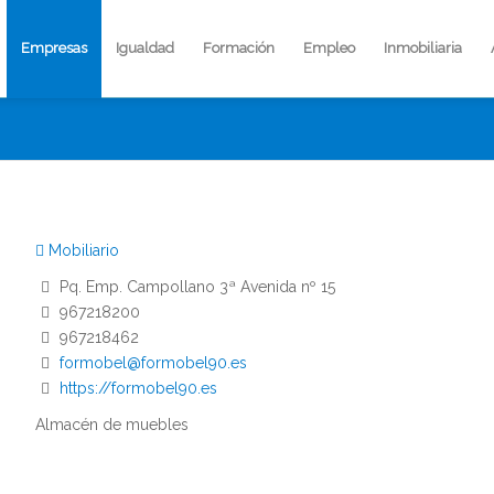
Empresas
Igualdad
Formación
Empleo
Inmobiliaria
Mobiliario
Pq. Emp. Campollano 3ª Avenida nº 15
967218200
967218462
formobel@formobel90.es
https://formobel90.es
Almacén de muebles