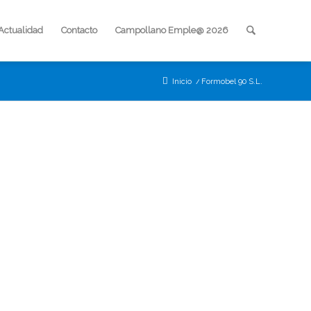
Actualidad
Contacto
Campollano Emple@ 2026
Inicio
/
Formobel 90 S.L.