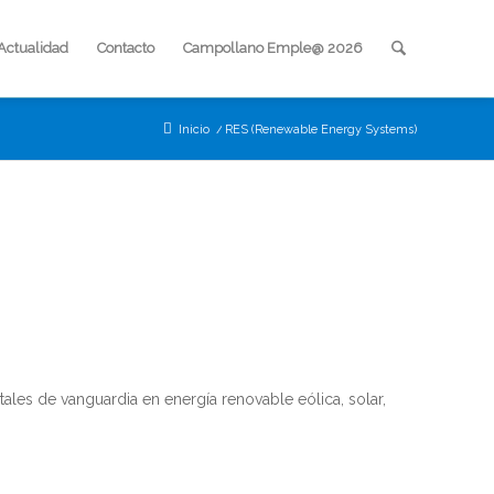
Actualidad
Contacto
Campollano Emple@ 2026
Inicio
/
RES (Renewable Energy Systems)
ales de vanguardia en energía renovable eólica, solar,