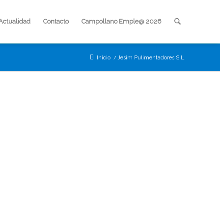
Actualidad
Contacto
Campollano Emple@ 2026
Inicio
/
Jesim Pulimentadores S.L.