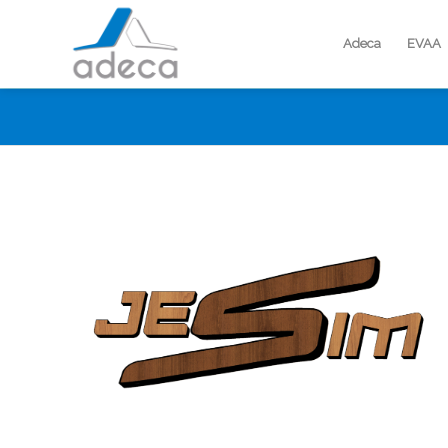
Adeca
EVAA