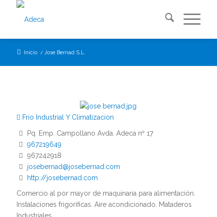
Inicio
/
Jose Bernad S.L.
Frio Industrial Y Climatizacion
Pq. Emp. Campollano Avda. Adeca nº 17
967219649
967242918
josebernad@josebernad.com
http://josebernad.com
Comercio al por mayor de maquinaria para alimentación.
Instalaciones frigoríficas. Aire acondicionado. Mataderos
Industriales.