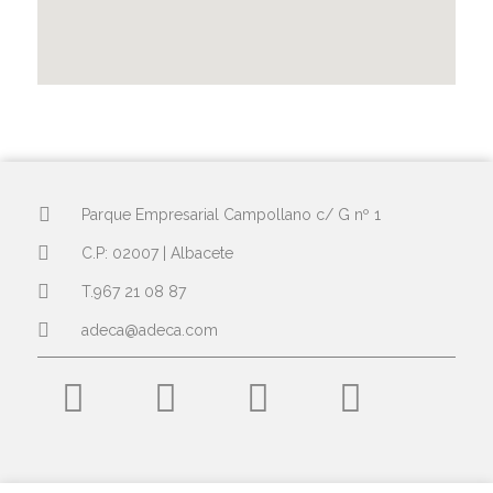
Parque Empresarial Campollano c/ G nº 1
C.P: 02007 | Albacete
T.967 21 08 87
adeca@adeca.com