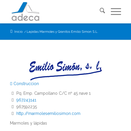
Inicio
/
Lapidas Marmoles y Granitos Emilio Simon S.L.
Construccion
Pq. Emp. Campollano C/C nº 45 nave 1
967243141
967592235
http://marmolesemiliosimon.com
Marmoles y lápidas