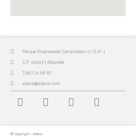
Parque Empresarial Campollano c/ G nº 1
C.P: 02007 | Albacete
T.967 21 08 87
adeca@adeca.com
© Copyright - Adeca