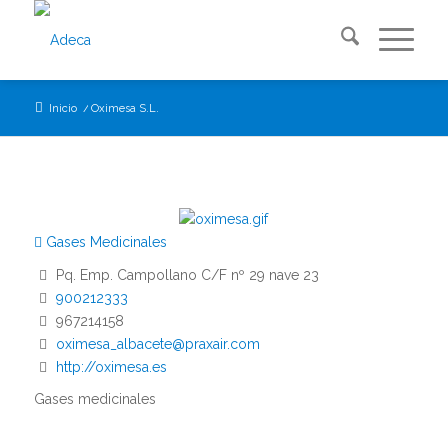
Inicio
/
Oximesa S.L.
Gases Medicinales
Pq. Emp. Campollano C/F nº 29 nave 23
900212333
967214158
oximesa_albacete@praxair.com
http://oximesa.es
Gases medicinales