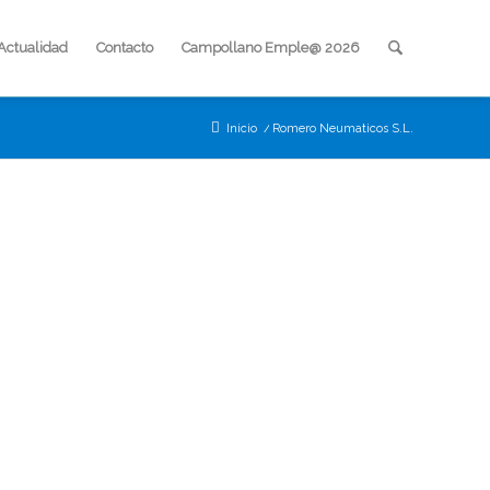
Actualidad
Contacto
Campollano Emple@ 2026
Inicio
/
Romero Neumaticos S.L.