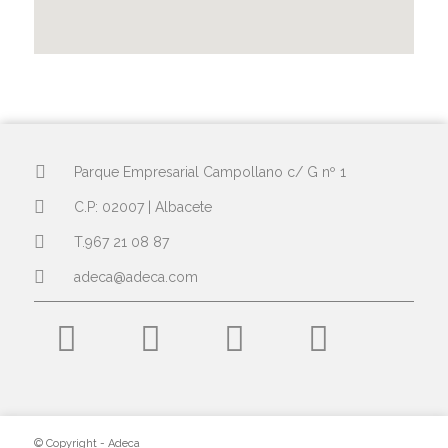
Parque Empresarial Campollano c/ G nº 1
C.P: 02007 | Albacete
T.967 21 08 87
adeca@adeca.com
© Copyright - Adeca