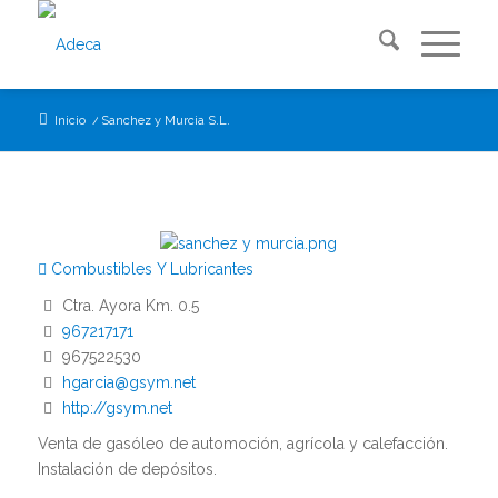
Inicio
/
Sanchez y Murcia S.L.
Combustibles Y Lubricantes
Ctra. Ayora Km. 0.5
967217171
967522530
hgarcia@gsym.net
http://gsym.net
Venta de gasóleo de automoción, agrícola y calefacción.
Instalación de depósitos.