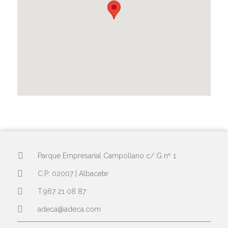
Parque Empresarial Campollano c/ G nº 1
C.P: 02007 | Albacete
T.967 21 08 87
adeca@adeca.com