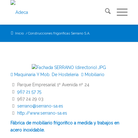
Inicio
/
Construcciones frigoríficas Serrano S.A.
Maquinaria Y Mob. De Hosteleria
Mobiliario
Parque Empresarial 1º Avenida nº 24
967 21 57 75
967 24 29 03
serrano@serrano-sa.es
http://www.serrano-sa.es
Fábrica de mobiliario frigorífico a medida y trabajos en
acero inoxidable.