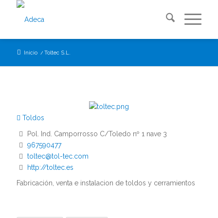
Inicio
/
Toltec S.L.
Toldos
Pol. Ind. Camporrosso C/Toledo nº 1 nave 3
967590477
toltec@tol-tec.com
http://toltec.es
Fabricación, venta e instalacion de toldos y cerramientos