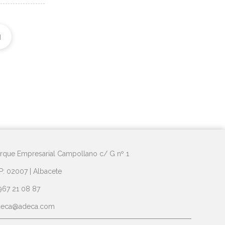
rque Empresarial Campollano c/ G nº 1
P: 02007 | Albacete
967 21 08 87
deca@adeca.com