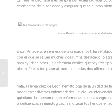
La Hermandad lleva más de 50 años regalando vida. Su obje
estamentos de la sociedad y asegurar que se cubran plena
Encar Panadero, enfermera de la unidad móvil
Encar Panadero, enfermera de la unidad móvil, ha señalad
con el que se salvan muchas vidas”. Y ha destacado lo agr
para ayudar a otros. La enfermera explica que hay tres tipo
ADECA celebra este
plasmaféresis (de plasma), pero para estas dos últimas es 
jueves su XLIV
Asamblea General
reconociendo como
Natalia Hernández de León, hematóloga de la unidad de tr
‘Socio...
poder tratar diversas enfermedades: “cualquier intervenció
quirófano; las personas con enfermedades de la sangre co
o deficiencias inmunológicas, sin olvidar los heridos en a