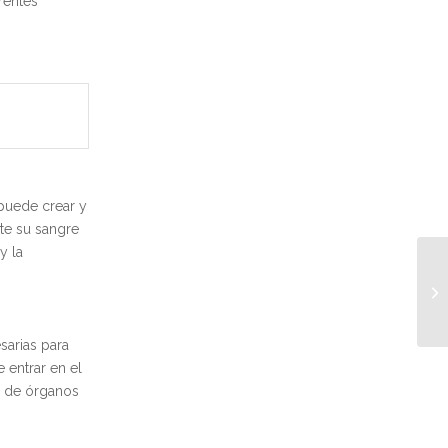
rentes
puede crear y
nte su sangre
y la
sarias para
 entrar en el
s de órganos