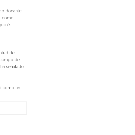
ado donante
AB como
que él
salud de
 tiempo de
 ha señalado.
sí como un