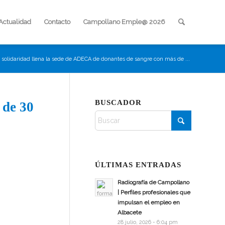
Actualidad
Contacto
Campollano Emple@ 2026
 solidaridad llena la sede de ADECA de donantes de sangre con más de ...
BUSCADOR
 de 30
ÚLTIMAS ENTRADAS
Radiografía de Campollano
| Perfiles profesionales que
impulsan el empleo en
Albacete
28 julio, 2026 - 6:04 pm