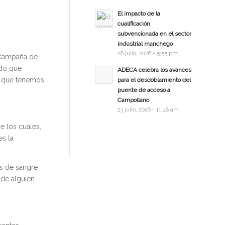
El impacto de la
cualificación
subvencionada en el sector
industrial manchego
28 julio, 2026 - 5:55 pm
 campaña de
ado que
ADECA celebra los avances
ma que tenemos
para el desdoblamiento del
puente de acceso a
Campollano
23 julio, 2026 - 11:48 am
e los cuales,
es la
es de sangre
 de alguien