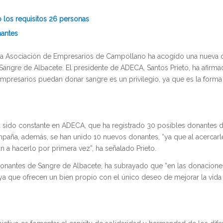
 los requisitos
26 personas
antes
e la Asociación de Empresarios de Campollano ha acogido una nueva
angre de Albacete. El presidente de ADECA, Santos Prieto, ha afirm
 empresarios puedan donar sangre es un privilegio, ya que es la for
sido constante en ADECA, que ha registrado 30 posibles donantes d
ampaña, además, se han unido 10 nuevos donantes, “ya que al acercarl
n a hacerlo por primera vez”, ha señalado Prieto.
Donantes de Sangre de Albacete, ha subrayado que “en las donacion
ya que ofrecen un bien propio con el único deseo de mejorar la vida