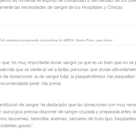
tivo es fomentar el espíritu de solidaridad y hermandad de los dife
mente las necesidades de sangre de los Hospitales y Clínicas.
 de transfusión preparando al presidente de ADECA, Santos Prieto, para donar
o que “es muy importante donar sangre ya que es un bien que no se 
adecida que se siente al ver a tantas personas que donan altruistame
s de donaciones: la de sangre total, la plaquetoféresis (de plaquetas) 
recomendable pedir cita previa.
ansfusión de sangre, ha destacado que las donaciones son muy nece
n quirúrgica precisa disponer de sangre cruzada y preparada antes de
mo leucemias, hemofilia, anemias; cánceres de todo tipo, trasplante
ccidentes graves”.