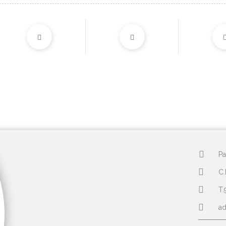
Pa
C.
T.
a