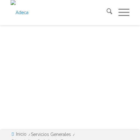
Servicio Gratuito
DIAGNÓSTICO DE
EVAA
Inicio
/
Servicios Generales
/