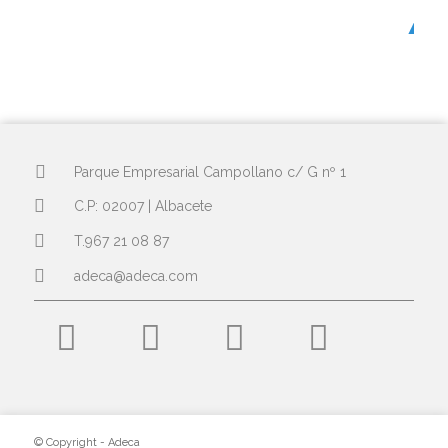
Parque Empresarial Campollano c/ G nº 1
C.P: 02007 | Albacete
T.967 21 08 87
adeca@adeca.com
© Copyright - Adeca