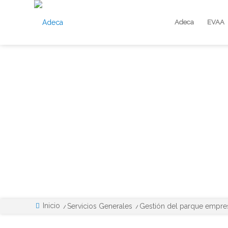
Adeca
EVAA
Servicio Gratuito
GESTIÓN DEL PARQU
Inicio
/
Servicios Generales
/
Gestión del parque empres