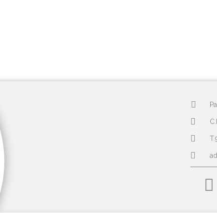
Pa
C.
T.
a