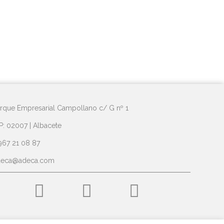
rque Empresarial Campollano c/ G nº 1
P: 02007 | Albacete
967 21 08 87
deca@adeca.com