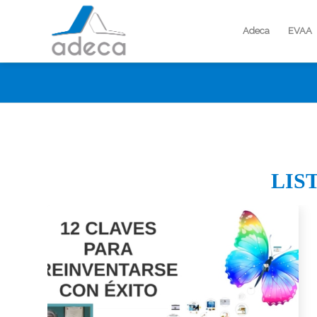
Adeca
EVAA
LIS