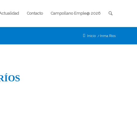
Actualidad
Contacto
Campollano Emple@ 2026
Inicio
/
Inma Ríos
RÍOS