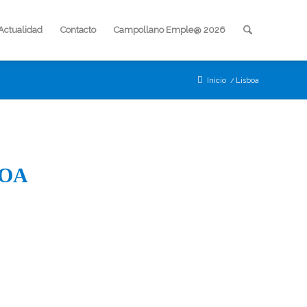
Actualidad
Contacto
Campollano Emple@ 2026
Inicio
/
Lisboa
BOA