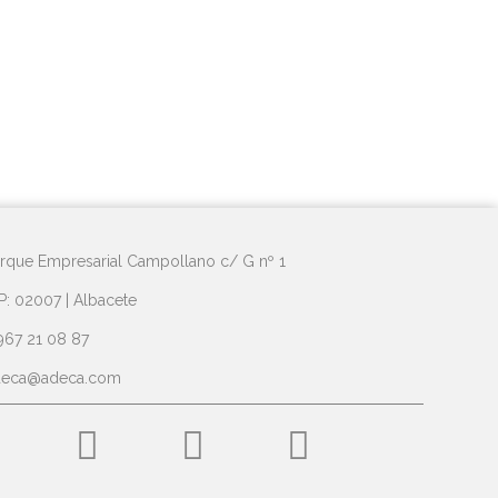
rque Empresarial Campollano c/ G nº 1
P: 02007 | Albacete
967 21 08 87
deca@adeca.com