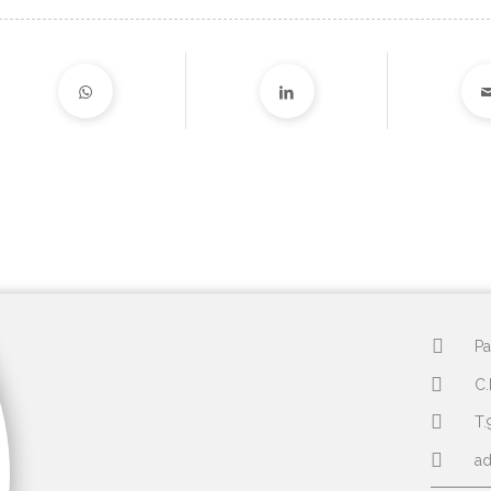
Pa
C.
T.
a