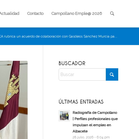
Actualidad
Contacto
Campollano Emple@ 2026
A rubrica un acuerdo de colaboración con Gasóleos Sánchez Murcia pa...
BUSCADOR
ÚLTIMAS ENTRADAS
Radiografía de Campollano
| Perfiles profesionales que
impulsan el empleo en
Albacete
28 julio, 2026 - 6:04 pm