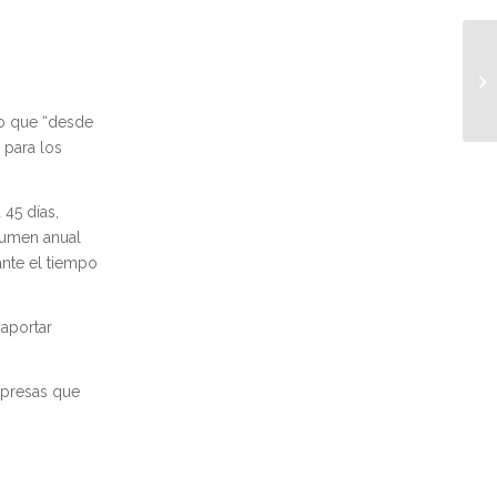
do que “desde
 para los
45 días,
lumen anual
ante el tiempo
 aportar
mpresas que