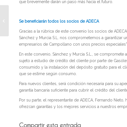
que brevemente darán un paso más hacia el futuro.
ADECA impulsa el
ciclo de Webinars ‘Por
Se beneficiarán todos los socios de ADECA
una Empresa Igual
2021’ en colaboración...
Gracias a la rúbrica de este convenio los socios de ADECA
Sánchez y Murcia S.L. nos comprometemos a garantizar un 
empresarios de Campollano con unos precios especiales”
En este convenio, Sánchez y Murcia S.L., se compromete a 
sujeto a estudio de crédito del cliente por parte de Gas
consumido y la instalación del depósito gratuito para el c
que se estime según consumo.
Para nuevos clientes, será condición necesaria para su apert
garantía bancaria suficiente para cubrir el crédito del client
Por su parte, el representante de ADECA, Fernando Nieto, 
ofrezcan garantías y los mejores servicios a nuestros empr
Compartir esta entrada