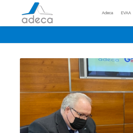
Adeca
EVAA