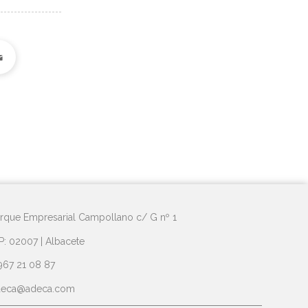
rque Empresarial Campollano c/ G nº 1
P: 02007 | Albacete
967 21 08 87
deca@adeca.com