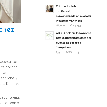
El impacto de la
cualificación
subvencionada en el sector
industrial manchego
28 julio, 2026 - 5:55 pm
nchez
ADECA celebra los avances
para el desdoblamiento del
puente de acceso a
Campollano
23 julio, 2026 - 11:48 am
acercar los
 es poner a
intas
 servicios y
nta Directiva
 cabo, cuenta
ector, con el