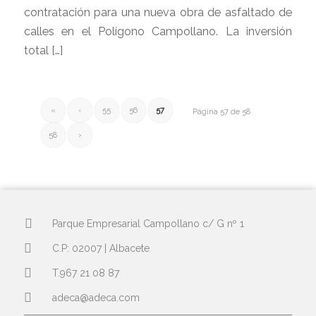
contratación para una nueva obra de asfaltado de
calles en el Polígono Campollano. La inversión
total […]
«
‹
55
56
57
Página 57 de 58
58
›
Parque Empresarial Campollano c/ G nº 1
C.P: 02007 | Albacete
T.967 21 08 87
adeca@adeca.com