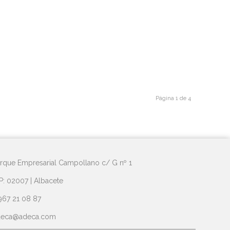
Página 1 de 4
rque Empresarial Campollano c/ G nº 1
P: 02007 | Albacete
967 21 08 87
deca@adeca.com