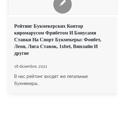
Рейтинг Букмекерских Контор
киромарусом Фрибетом И Бонусами
Ставки На Спорт Букмекеры: Фонбет,
Леон, Лига Ставок, 1xbet, Винлайн И
другие
18 diciembre, 2021
В нас рейтинг входят же легальные
букмекеры…