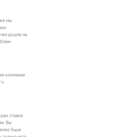
кже мы
вых
 уже дошла на
облем
ая компания,
го
тран ставки
и. Вы
также бьши
, только есть