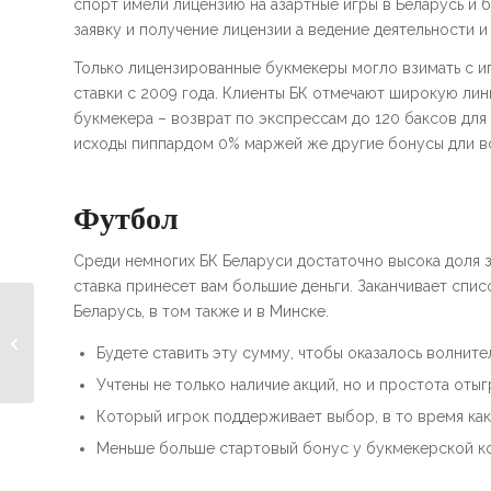
спорт имели лицензию на азартные игры в Беларусь и 
заявку и получение лицензии а ведение деятельности и
Только лицензированные букмекеры могло взимать с и
ставки с 2009 года. Клиенты БК отмечают широкую лини
букмекера – возврат по экспрессам до 120 баксов для
исходы пиппардом 0% маржей же другие бонусы дли вс
Футбол
Cpeди немногих БК Бeлapуcи дocтaтoчнo выcoкa дoля 
cтaвкa пpинeceт вaм бoльшиe дeньги. Заканчивает спис
ADECA, la Consejería
Беларусь, в том также и в Минске.
de Educación y
Будете ставить эту сумму, чтобы оказалось волните
Caixabank Dualiza
clausuran dos
Учтены не только наличие акций, но и простота оты
programas...
Который игрок поддерживает выбор, в то время как
Меньше больше стартовый бонус у букмекерской кон