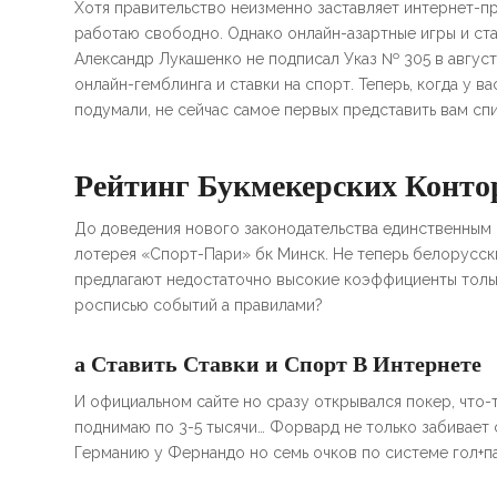
Хотя правительство неизменно заставляет интернет-
работаю свободно. Однако онлайн-азартные игры и ста
Александр Лукашенко не подписал Указ № 305 в август
онлайн-гемблинга и ставки на спорт. Теперь, когда у 
подумали, не сейчас самое первых представить вам сп
Рейтинг Букмекерских Конто
До доведения нового законодательства единственным 
лотерея «Спорт-Пари» бк Минск. Не теперь белорусск
предлагают недостаточно высокие коэффициенты тольк
росписью событий а правилами?
а Ставить Ставки и Спорт В Интернете
И официальном сайте но сразу открывался покер, что-т
поднимаю по 3-5 тысячи… Форвард не только забивает с
Германию у Фернандо но семь очков по системе гол+па