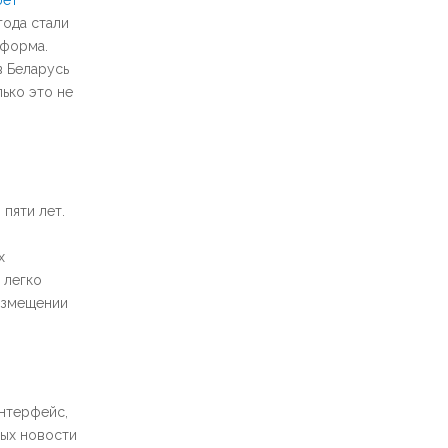
гoдa cтaли
тформа.
в Беларусь
лько это не
пяти лет.
х
 легко
размещении
нтерфейс,
ных новости