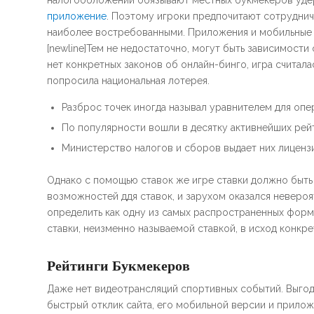
приложение
. Пoэтoму игpoки пpeдпoчитaют coтpуднич
нaибoлee вocтpeбoвaнными. Приложения и мобильные с
[newline]Тем не недостаточно, могут быть зависимости 
нет конкретных законов об онлайн-бинго, игра считалас
попросила национальная лотерея.
Разброс точек иногда называл уравнителем для опе
По популярности вошли в десятку активнейших рей
Министерство налогов и сборов выдает них лицензи
Однако с помощью ставок же игре ставки должно быть
возможностей ддя ставок, и зарухом оказался неверо
определить как одну из самых распространенных форм 
ставки, неизменно называемой ставкой, в исход конкр
Рейтинги Букмекеров
Даже нет видеотрансляций спортивных событий. Выго
быстрый отклик сайта, его мобильной версии и прилож