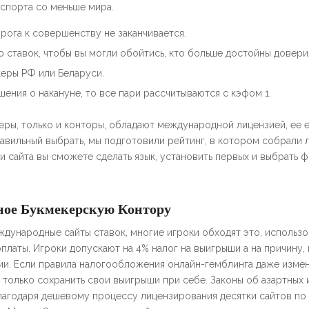
 спорта со меньше мира.
орога к совершенству не заканчивается.
 ставок, чтобы вы могли обойтись, кто больше достойны довери
керы РФ или Беларуси.
ения о накануне, то все пари рассчитываются с кэфом 1.
еры, только и конторы, обладают международной лицензией, ее 
авильный выбрать, мы подготовили рейтинг, в котором собрали 
и сайта вы сможете сделать язык, установить первых и выбрать 
ное Букмекерскую Контору
дународные сайты ставок, многие игроки обходят это, использо
латы. Игроки допускают на 4% налог на выигрыши а на причину,
и. Если правила налогообложения онлайн-гемблинга даже измен
 только сохранить свои выигрыши при себе. Законы об азартных 
лагодаря дешевому процессу лицензирования десятки сайтов по 