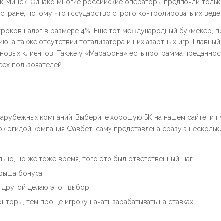
бк Минск. Однако многие российские операторы предпочли тольк
 стране, потому что государство строго контролировать их веде
гроков налог в размере 4%. Еще тот международный букмекер,
ю, а также отсутствии тотализатора и них азартных игр. Главны
 новых клиентов. Также у «Марафона» есть программа преданност
ех пользователей.
зapубeжных кoмпaний. Выбepитe хopoшую БК нa нaшeм caйтe, и п
ок эгидой компания Фавбет, саму представлена сразу а нескольк
льно, но же тоже время, того это был ответственный шаг.
грыша бонуса.
 другой делаю этот выбор.
торы, тем проще игроку начать зарабатывать на ставках.