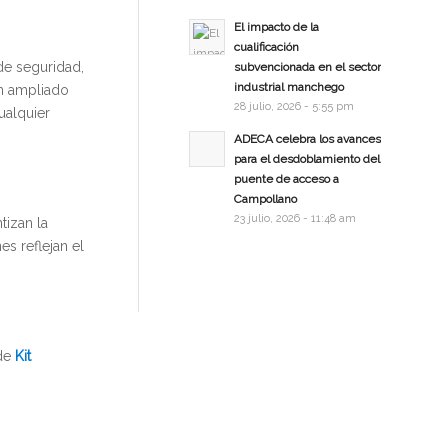
El impacto de la
cualificación
de seguridad,
subvencionada en el sector
industrial manchego
an ampliado
28 julio, 2026 - 5:55 pm
ualquier
ADECA celebra los avances
para el desdoblamiento del
puente de acceso a
Campollano
23 julio, 2026 - 11:48 am
tizan la
s reflejan el
 de
Kit