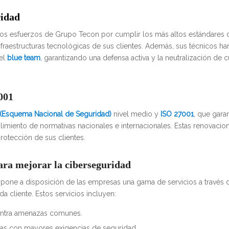
ridad
os esfuerzos de Grupo Tecon por cumplir los más altos estándares 
nfraestructuras tecnológicas de sus clientes. Además, sus técnicos h
el
blue team
, garantizando una defensa activa y la neutralización de c
001
(Esquema Nacional de Seguridad)
nivel medio y
ISO 27001
, que garan
limiento de normativas nacionales e internacionales. Estas renovacione
otección de sus clientes.
ara mejorar la ciberseguridad
n pone a disposición de las empresas una gama de servicios a través
a cliente. Estos servicios incluyen:
contra amenazas comunes.
as con mayores exigencias de seguridad.