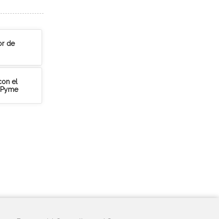
or de
con el
abPyme