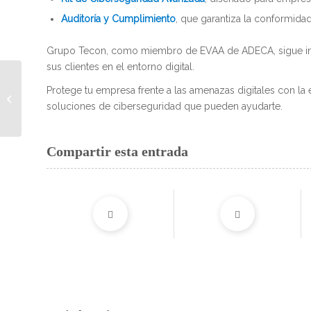
Auditoría y Cumplimiento
, que garantiza la conformida
Grupo Tecon, como miembro de EVAA de ADECA, sigue inno
sus clientes en el entorno digital.
‘Los retos y
Protege tu empresa frente a las amenazas digitales con l
oportunidades de la
soluciones de ciberseguridad que pueden ayudarte.
sostenibilidad en las
empresas de Castilla-
La...
Compartir esta entrada