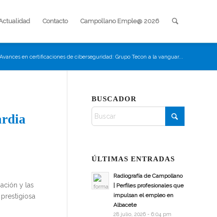
Actualidad
Contacto
Campollano Emple@ 2026
Avances en certificaciones de ciberseguridad: Grupo Tecon a la vanguar...
BUSCADOR
ardia
ÚLTIMAS ENTRADAS
Radiografía de Campollano
ación y las
| Perfiles profesionales que
impulsan el empleo en
 prestigiosa
Albacete
28 julio, 2026 - 6:04 pm