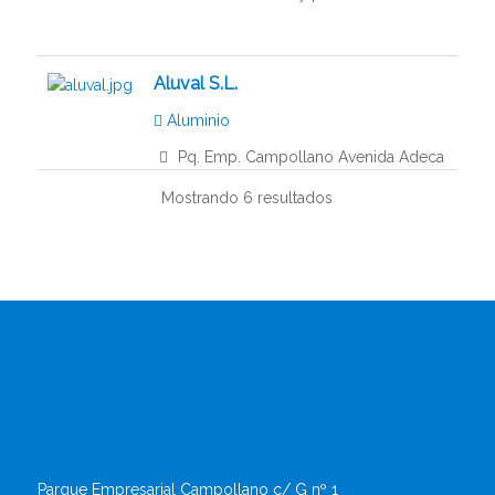
Aluval S.L.
Aluminio
Pq. Emp. Campollano Avenida Adeca
nº 45
Mostrando 6 resultados
967590005
967229928
albacete@aluval.es
http://aluval.com
Venta de perfiles de aluminio
Codialum Albacete S.L.
Aluminio
Pq. Emp. Campollano C/D nº 58
Parque Empresarial Campollano c/ G nº 1