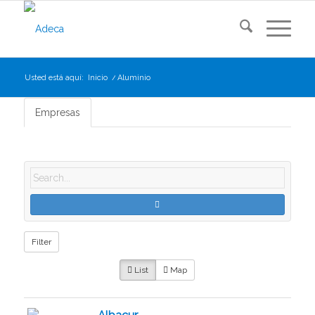
Usted está aquí:
Inicio
/
Aluminio
Empresas
Filter
List
Map