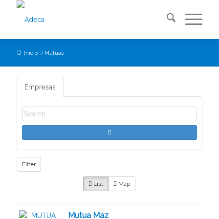
Inicio
/
Mutuas
Empresas
Filter
List
Map
Mutua Maz