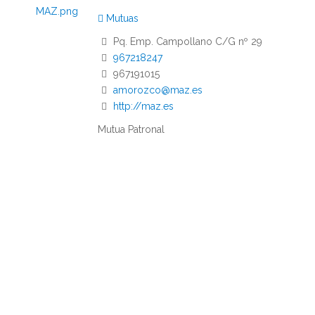
Mutuas
Pq. Emp. Campollano C/G nº 29
967218247
967191015
amorozco@maz.es
http://maz.es
Mutua Patronal