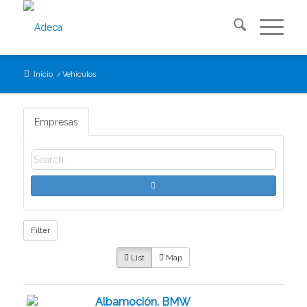
Inicio
/
Vehiculos
Empresas
Filter
List
Map
Albamoción. BMW