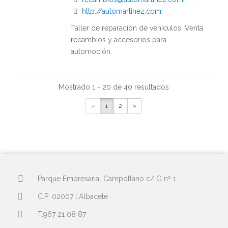
http://automartinez.com
Taller de reparación de vehículos. Venta
recambios y accesorios para
automoción.
Mostrado 1 - 20 de 40 resultados
AUTO RECAMBIOS MARTINEZ S.L.
«
1
2
»
Vehiculos
Pq. Emp. Campollano 3ª Avenida nº
45
967399019
info@autorecambiosmartinez.com
http://autorecambiosmartinez.com
Parque Empresarial Campollano c/ G nº 1
Especialistas en recambios sector
C.P: 02007 | Albacete
automoción
T.967 21 08 87