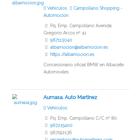
Vehiculos
Campollano Shopping -
Automocion
Pq. Emp. Campollano Avenida
Gregorio Arcos nº 41
967113040
albamocion@albamocion.es
https://albamocion.es
Concesionario oficial BMW en Albacete.
Automoviles.
Aumasa. Auto Martinez
Vehiculos
Pq. Emp. Campollano C/C nº 80
967215400
967192136
recambios@automartinez.com