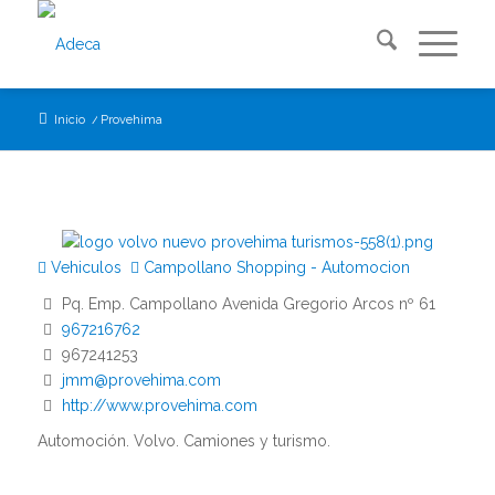
Inicio
/
Provehima
Vehiculos
Campollano Shopping - Automocion
Pq. Emp. Campollano Avenida Gregorio Arcos nº 61
967216762
967241253
jmm@provehima.com
http://www.provehima.com
Automoción. Volvo. Camiones y turismo.