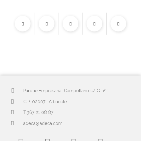
Parque Empresarial Campollano c/ G nº 1
C.P: 02007 | Albacete
T.967 21 08 87
adeca@adeca.com