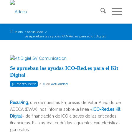
Inicio
/
Actualidad
/
Se aprueban las ayudas ICO-Red.es para el Kit Digital
Se aprueban las ayudas ICO-Red.es para el Kit
Digital
/
30 marzo, 2022
en
Actualidad
Resul+ing,
una de nuestras Empresas de Valor Añadido de
ADECA (EVAA), nos informa sobre la línea «
ICO-Red.es Kit
Digital
» de financiación de ICO a través de las entidades
financieras. Esta ayuda tendrá las siguientes características
generales: