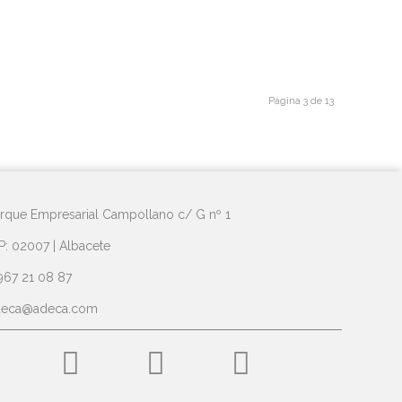
Página 3 de 13
rque Empresarial Campollano c/ G nº 1
P: 02007 | Albacete
967 21 08 87
deca@adeca.com