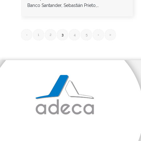
Banco Santander, Sebastián Prieto,…
‹
1
2
3
4
5
›
»