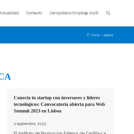
Actualidad
Contacto
Campollano Emple@ 2026
Inicio
/
adeca
CA
Conecta tu startup con inversores y líderes
tecnológicos: Convocatoria abierta para Web
Summit 2023 en Lisboa
4 septiembre, 2023
El Instituto de Promoción Exterior de Castilla-La