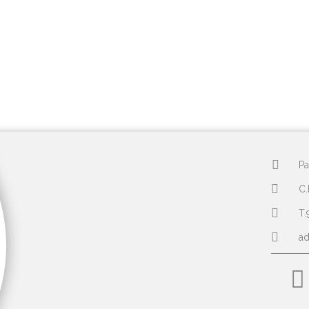
Pa
C.
T.
a