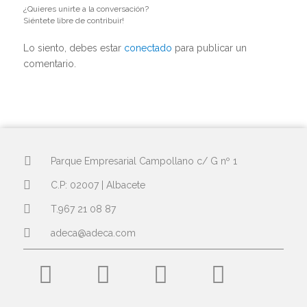
¿Quieres unirte a la conversación?
Siéntete libre de contribuir!
Lo siento, debes estar
conectado
para publicar un
comentario.
Parque Empresarial Campollano c/ G nº 1
C.P: 02007 | Albacete
T.967 21 08 87
adeca@adeca.com