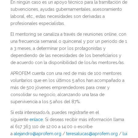
En ningún caso es un apoyo técnico para la tramitación de
subvenciones, ayudas gubernamentales, asesoramiento
laboral, etc., estas necesidades son derivadas a
profesionales especialistas.
El mentoring se canaliza a través de reuniones online, con
una frecuencia semanal o quincenal y por un periodo de 1
a 3 meses, a determinar por los protagonistas y
dependiendo de las necesidades de los beneficiarios y
de acuerdo con la disponibilidad de los/as mentores/as.
APROFEM cuenta con una red de más de 100 mentores
voluntarios que en los últimos 5 años han acompañado a
más de 500 jóvenes emprendedores para crear y
consolidar su negocio, alcanzando una tasa de
supervivencia a los 5 años del 87%.
Si está interesado/a, puedes registrarte en el
siguiente
enlace
. Si deseas recibir más información llama
al 617 363 110 de 12:00 a 14:00 o escribe
a
alejandro@aprofem.org
/
teresalucas@aprofem.org
/
luisbar