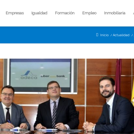
Empresas
Igualdad
Formación
Empleo
Inmobiliaria
Inicio
/
Actualidad
/