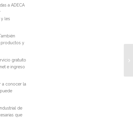
iadas a ADECA
y
 y les
 También
e productos y
vicio gratuito
rnet e ingreso
 a conocer la
e puede
ndustrial de
cesarias que