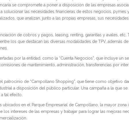
 bancaria se compromete a poner a disposición de las empresas asoc
a solucionar las necesidades financieras de estos negocios, pymes 
izados, que analizan, junto a las propias empresas, sus necesidades
nciación de cobros y pagos, leasing, renting, garantías y avales, etc.
, entre los que destacan las diversas modalidades de TPV, además d
ones.
rtadas por la entidad, como la “Cuenta Negocios”, que incluye un ser
e comisiones de mantenimiento, administración, transferencias por inte
 patrocinio de “Campollano Shopping”, que tiene como objetivo dar
dustrial a disposición del público particular. Una campaña a la que s
a tal efecto.
 ubicados en el Parque Empresarial de Campollano, la mayor zona i
e los intereses de las empresas y trabajar para lograr las mejoras ne
mercialización.