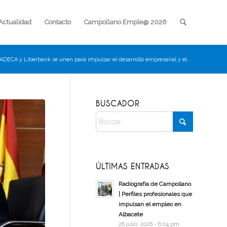
Actualidad
Contacto
Campollano Emple@ 2026
ADECA y Liberbank se unen para impulsar el desarrollo empresarial y el...
BUSCADOR
ÚLTIMAS ENTRADAS
Radiografía de Campollano
| Perfiles profesionales que
impulsan el empleo en
Albacete
28 julio, 2026 - 6:04 pm