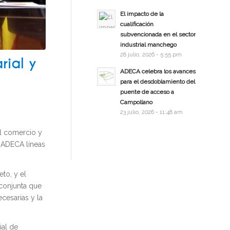
El impacto de la
cualificación
subvencionada en el sector
industrial manchego
28 julio, 2026 - 5:55 pm
rial y
ADECA celebra los avances
para el desdoblamiento del
puente de acceso a
Campollano
23 julio, 2026 - 11:48 am
l comercio y
a ADECA líneas
to, y el
 conjunta que
ecesarias y la
ial de