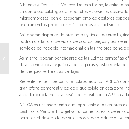
Albacete y Castilla-La Mancha. De esta forma, la entidad
un completo catálogo de productos y servicios destinado 
microempresas, con el asesoramiento de gestores especial
orientan en los productos más acordes a su actividad.
Así, podrán disponer de préstamos y líneas de crédito, fina
podrán contar con servicios de cobros, pagos y tesorería
servicios de negocio internacional en las mejores condici
ADECA colaborará con
el Programa Incorpora
Asimismo, podrán beneficiarse de las últimas campañas ofe
de la Obra Social “la
de asistencia legal y jurídica de Legálitas y está exenta d
Caixa�...
de cheques, entre otras ventajas.
Recientemente, Liberbank ha colaborado con ADECA con el
gran oferta comercial y de ocio que existe en esta zona in
acceder directamente a través del móvil con la APP creada 
ADECA es una asociación que representa a los empresarios
Castilla-La Mancha. El objetivo fundamental es la defensa d
permitan el desarrollo de sus labores de producción y co